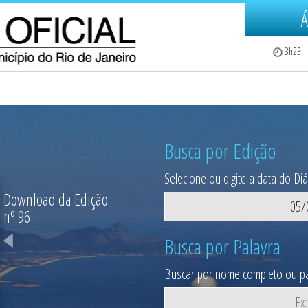
Á
3
h
23
| 
Busca por Edição
Selecione ou digite a data do Diár
Download da Edição
nº
96
Busca por Palavra
Buscar por nome completo ou pa