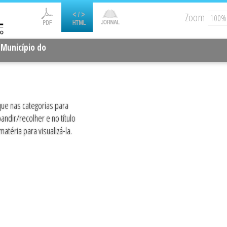
Zoom
o Município do
que nas categorias para
andir/recolher e no título
matéria para visualizá-la.