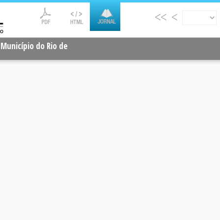
<<
<
o Município do Rio de